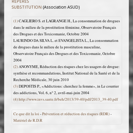
REPERES
SUBSTITUTION
(Association ASUD)
(1)
CAGLIERO S. et LAGRANGE H., La consommation de drogues
dans le milieu de la prostitution féminine, Observatoire Français
des Drogues et des Toxicomanie, Octobre 2004
LAURINDO DA SILVA L. et EVANGELISTA L., La consommation
de drogues dans le milieu de la prostitution masculine,
Observatoire Français des Drogues et des Toxicomanie, Octobre
2004
(2)
ANONYME, Réduction des risques chez les usagers de drogue:
synthèse et recommandations, Institut National de la Santé et de la
Recherche Médicale, 30 juin 2010
(3)
DEPOSTIS P., «Addictions: cherchez la femme», in Le courrier
des addictions, Vol. 6, n° 2, avril-mai-juin 2004
(4)
http://www.invs.sante.fr/beh/2013/39-40/pdf/2013_39-40.pdf
Ce que dit la loi
-
Prévention et réduction des risques (RDR)
-
Matériel de R.D.R