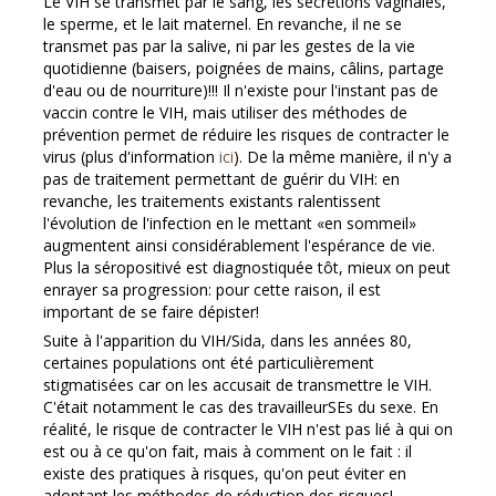
Le VIH se transmet par le sang, les sécretions vaginales,
le sperme, et le lait maternel. En revanche, il ne se
transmet pas par la salive, ni par les gestes de la vie
quotidienne (baisers, poignées de mains, câlins, partage
d'eau ou de nourriture)!!! Il n'existe pour l'instant pas de
vaccin contre le VIH, mais utiliser des méthodes de
prévention permet de réduire les risques de contracter le
virus (plus d'information
ici
). De la même manière, il n'y a
pas de traitement permettant de guérir du VIH: en
revanche, les traitements existants ralentissent
l'évolution de l'infection en le mettant «en sommeil»
augmentent ainsi considérablement l'espérance de vie.
Plus la séropositivé est diagnostiquée tôt, mieux on peut
enrayer sa progression: pour cette raison, il est
important de se faire dépister!
Suite à l'apparition du VIH/Sida, dans les années 80,
certaines populations ont été particulièrement
stigmatisées car on les accusait de transmettre le VIH.
C'était notamment le cas des travailleurSEs du sexe. En
réalité, le risque de contracter le VIH n'est pas lié à qui on
est ou à ce qu'on fait, mais à comment on le fait : il
existe des pratiques à risques, qu'on peut éviter en
adoptant les méthodes de réduction des risques!