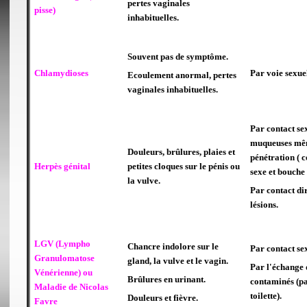
pertes vaginales
pisse)
inhabituelles.
Souvent pas de symptôme.
Chlamydioses
Par voie sexuel
Ecoulement anormal, pertes
vaginales inhabituelles.
Par contact sex
muqueuses mê
Douleurs, brûlures, plaies et
pénétration ( 
Herpès génital
petites cloques sur le pénis ou
sexe et bouche 
la vulve.
Par contact dir
lésions.
LGV (Lympho
Chancre indolore sur le
Par contact se
Granulomatose
gland, la vulve et le vagin.
Par l'échange 
Vénérienne) ou
Brûlures en urinant.
contaminés (pa
Maladie de Nicolas
toilette).
Douleurs et fièvre.
Favre