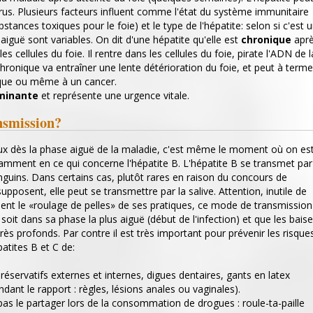
 virus. Plusieurs facteurs influent comme l'état du système immunitaire
bstances toxiques pour le foie) et le type de l'hépatite: selon si c'est 
aiguë sont variables. On dit d'une hépatite qu'elle est
chronique
aprè
les cellules du foie. Il rentre dans les cellules du foie, pirate l'ADN de l
e chronique va entraîner une lente détérioration du foie, et peut à terme
ique ou même à un cancer.
minante
et représente une urgence vitale.
nsmission?
ux dès la phase aiguë de la maladie, c'est même le moment où on est
amment en ce qui concerne l'hépatite B. L'hépatite B se transmet par
anguins. Dans certains cas, plutôt rares en raison du concours de
supposent, elle peut se transmettre par la salive. Attention, inutile de
nt le «roulage de pelles» de ses pratiques, ce mode de transmission
soit dans sa phase la plus aiguë (début de l'infection) et que les baise
très profonds. Par contre il est très important pour prévenir les risque
atites B et C de:
préservatifs externes et internes, digues dentaires, gants en latex
ant le rapport : règles, lésions anales ou vaginales).
e pas le partager lors de la consommation de drogues : roule-ta-paille