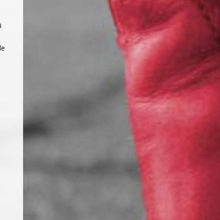
s
i
de
n