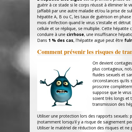
guérir à ce stade si le corps réussit à éliminer le
(affaibli par une autre maladie et/ou la prise de su
hépatite A, B ou C, les taux de guérison en phase 
mois d'infection quand le virus s'installe et détruit 
cellule et se réplique, se multiplie. Cette hépatit
conduire à une
cirrhose
, une insuffisance hépat
Dans
1 % des cas
, l'hépatite aiguë peut être
ful
Comment prévenir les risques de tra
On devient contagie
plus contagieux, not
fluides sexuels et s
circonstances qu'ils 
proscrire complèteme
suppose que le virus 
soient très longs et 
transmission des hép
Utiliser une protection lors des rapports sexuels: 
(notamment lorsqu'il y a risque de saignement pend
Utiliser le matériel de réduction des risques et n