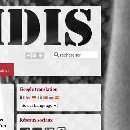
Rechercher
Formulaire de recherche
alités
Google translation
Réseaux sociaux
as
'en