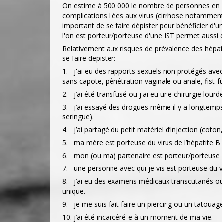
On estime à 500 000 le nombre de personnes en Fr
complications liées aux virus (cirrhose notamment
important de se faire dépister pour bénéficier d'un
l'on est porteur/porteuse d'une IST permet aussi d
Relativement aux risques de prévalence des hépati
se faire dépister:
1. j'ai eu des rapports sexuels non protégés avec
sans capote, pénétration vaginale ou anale, fist-fu
2. j’ai été transfusé ou j'ai eu une chirurgie lour
3. j’ai essayé des drogues même il y a longtemps so
seringue).
4. j’ai partagé du petit matériel d’injection (coton, f
5. ma mère est porteuse du virus de l’hépatite B
6. mon (ou ma) partenaire est porteur/porteuse du
7. une personne avec qui je vis est porteuse du vi
8. j’ai eu des examens médicaux transcutanés ou 
unique.
9. je me suis fait faire un piercing ou un tatouag
10. j’ai été incarcéré-e à un moment de ma vie.