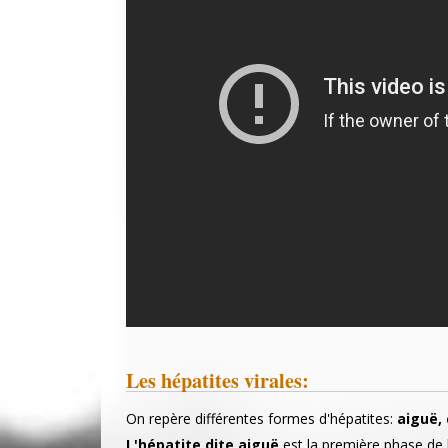
Les hépatites virales:
On repère différentes formes d'hépatites:
aiguë,
L'hépatite dite aiguë
est la première phase de 