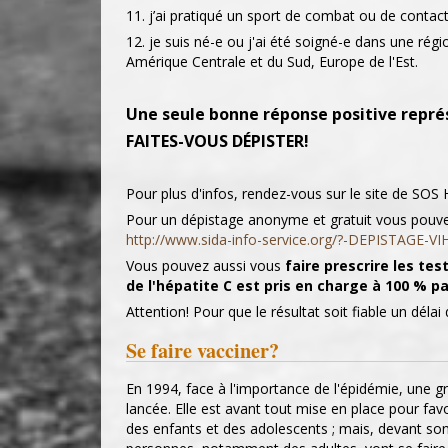
11. j’ai pratiqué un sport de combat ou de contact
12. je suis né-e ou j'ai été soigné-e dans une rég
Amérique Centrale et du Sud, Europe de l'Est.
Une seule bonne réponse positive représ
FAITES-VOUS DÉPISTER!
Pour plus d'infos, rendez-vous sur le site de SOS 
Pour un dépistage anonyme et gratuit vous pouve
http://www.sida-info-service.org/?-DEPISTAGE-VIH
Vous pouvez aussi vous
faire prescrire les te
de l'hépatite C est pris en charge à 100 % pa
Attention! Pour que le résultat soit fiable un déla
Se faire vacciner?
En 1994, face à l'importance de l'épidémie, une 
lancée. Elle est avant tout mise en place pour fav
des enfants et des adolescents ; mais, devant s