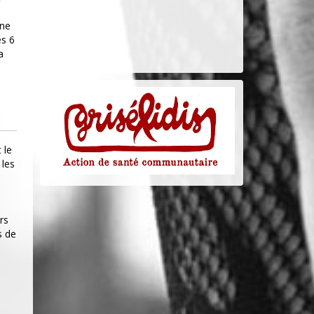
une
s 6
a
 le
 les
rs
s de