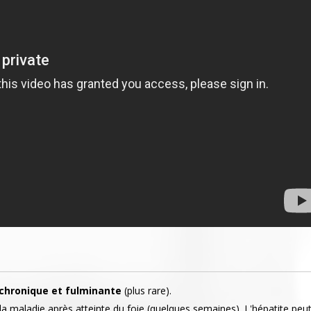
 chronique et fulminante
(plus rare).
la maladie après atteinte du foie (quelques semaines). L'hépatite peu