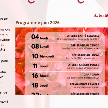
Actuali
es et
Programme juin 2026
Lettre ouverte aux candidat·es aux élections
Appel à dons
municipales 2026
ervices
rnet au
ciation
res
utte
t pour
 aux
aux
.
e, de
ravail
Lettre ouverte aux candidat·es aux élections municipa
Pour faire un don c'est
ici