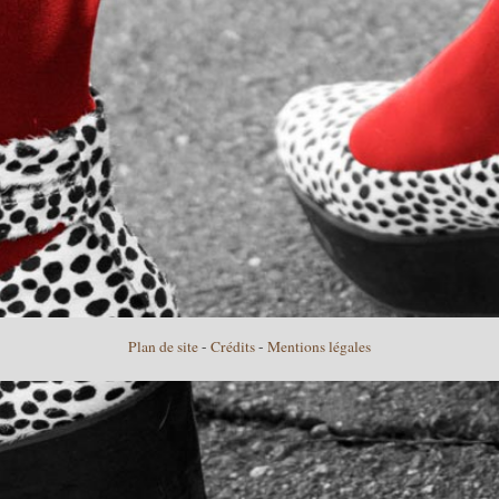
Plan de site
-
Crédits
-
Mentions légales