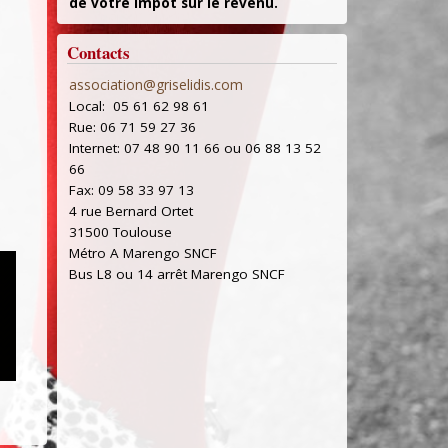
de votre impôt sur le revenu.
re
enir
Contacts
 de
en
association@griselidis.com
ion
Local: 05 61 62 98 61
aux
Rue: 06 71 59 27 36
Internet: 07 48 90 11 66 ou 06 88 13 52
66
Fax: 09 58 33 97 13
4 rue Bernard Ortet
31500 Toulouse
Métro A Marengo SNCF
Bus L8 ou 14 arrêt Marengo SNCF