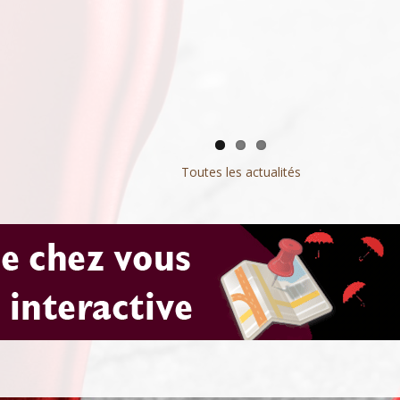
2026
En mars 2026, les Toulousain·es seront invité·es à éli
Afin de pouvoir poursuivre cette action de solidarité et sout
une équipe municipale. L’association Grisélidis profite
un maximum de personnes, chaque don est le bienvenu !
la préparation de ce rendez-vous citoyen pour mettre 
66 % du montant de votre don au profit de Grisélidis
lumière les effets des arrêtés municipaux anti‑prostitut
peut être déduit de votre impôt sur le revenu.
en vigueur depuis 2014, et proposer des alternatives 
candidates et candidats.
Toutes les actualités